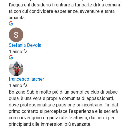
l‘acqua e il desi­de­rio fi entra­re a far par­te di k a comu­ni­
tà con cui con­di­vi­de­re espe­rien­ze, avven­tu­re e tan­ta
umanità.
Ste­fa­nia Devo­la
1 anno fa
fran­ce­sco lar­cher
1 anno fa
Bol­za­no Sub è mol­to più di un sem­pli­ce club di subac­
quea: è una vera e pro­pria comu­ni­tà di appas­sio­na­ti,
dove pro­fes­sio­na­li­tà e pas­sio­ne si incon­tra­no. Fin dal
pri­mo con­tat­to si per­ce­pi­sce l’esperienza e la serie­tà
con cui ven­go­no orga­niz­za­te le atti­vi­tà, dai cor­si per
prin­ci­pian­ti alle immer­sio­ni più avan­za­te.