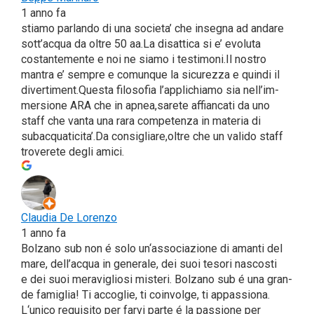
1 anno fa
stia­mo par­lan­do di una socie­ta’ che inse­gna ad anda­re
sot­t’ac­qua da oltre 50 aa​.La disat­ti­ca si e’ evo­lu­ta
costan­te­men­te e noi ne sia­mo i testi​mo​ni​.Il nostro
man­tra e’ sem­pre e comun­que la sicu­rez­za e quin­di il
divertiment.Questa filo­so­fia l’ap­pli­chia­mo sia nel­l’im­
mer­sio­ne ARA che in apnea,sarete affian­ca­ti da uno
staff che van­ta una rara com­pe­ten­za in mate­ria di
subacquaticita’.Da consigliare,oltre che un vali­do staff
tro­ve­re­te degli amici.
Clau­dia De Loren­zo
1 anno fa
Bol­za­no sub non é solo un‘associazione di aman­ti del
mare, dell’acqua in gene­ra­le, dei suoi teso­ri nasco­sti
e dei suoi mera­vi­glio­si miste­ri. Bol­za­no sub é una gran­
de fami­glia! Ti acco­glie, ti coin­vol­ge, ti appas­sio­na.
L‘unico requi­si­to per far­vi par­te é la pas­sio­ne per