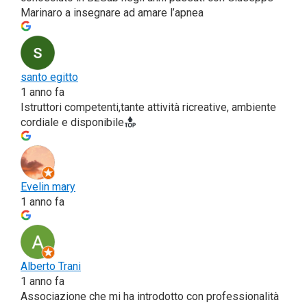
Mari­na­ro a inse­gna­re ad ama­re l’apnea
san­to egit­to
1 anno fa
Istrut­to­ri competenti,tante atti­vi­tà ricrea­ti­ve, ambien­te
cor­dia­le e disponibile
Eve­lin mary
1 anno fa
Alber­to Tra­ni
1 anno fa
Asso­cia­zio­ne che mi ha intro­dot­to con pro­fes­sio­na­li­tà