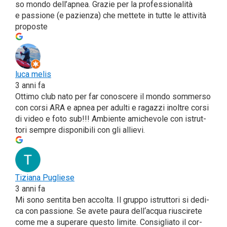
so mon­do del­l’a­pnea. Gra­zie per la pro­fes­sio­na­li­tà
e pas­sio­ne (e pazien­za) che met­te­te in tut­te le atti­vi­tà
proposte
luca melis
3 anni fa
Otti­mo club nato per far cono­sce­re il mon­do som­mer­so
con cor­si ARA e apnea per adul­ti e ragaz­zi inol­tre cor­si
di video e foto sub!!! Ambien­te ami­che­vo­le con istrut­
to­ri sem­pre dispo­ni­bi­li con gli allievi.
Tizia­na Puglie­se
3 anni fa
Mi sono sen­ti­ta ben accol­ta. Il grup­po istrut­to­ri si dedi­
ca con pas­sio­ne. Se ave­te pau­ra dell‘acqua riu­sci­re­te
come me a supe­ra­re que­sto limi­te. Con­si­glia­to il cor­