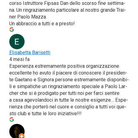
cor­so Istrut­to­re Fip­sas Dan del­lo scor­so fine set­ti­ma­
na. Un rin­gra­zia­men­to par­ti­co­la­re al nostro gran­de Trai­
ner Pao­lo Maz­za.
Un abbrac­cio a tut­ti e a presto!
Eli­sa­bet­ta Bari­set­ti
4 mesi fa
Espe­rien­za estre­ma­men­te posi­ti­va orga­niz­za­zio­ne
eccel­len­te ho avu­to il pia­ce­re di cono­sce­re il pre­si­den­
te Gae­ta­no e Signo­ra per­so­ne estre­ma­men­te dispo­ni­bi­
li e sim­pa­ti­che un rin­gra­zia­men­to spe­cia­le a Pao­lo Lar­
cher che si è pro­di­ga­to per tut­ti noi per far­ci sen­ti­re
a casa age­vo­lan­do­ci in tut­te le nostre esi­gen­ze… Espe­
rien­za che por­te­rò nel cuo­re e con­si­glio a tut­ti voi que­
sto club e tut­te le loro iniziative!!!