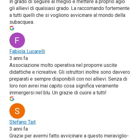
in gra­do di segui­re al meglio e met­te­re a pro­prio agio
gli allie­vi di qual­sia­si gra­do. La rac­co­man­do for­te­men­te
a tut­ti quel­li che si voglio­no avvi­ci­na­re al mon­do del­la
subacquea.
Fabio­la Luca­rel­li
3 anni fa
Asso­cia­zio­ne mol­to ope­ra­ti­va nel pro­por­re usci­te
didat­ti­che e ricrea­ti­ve. Gli istrut­to­ri inol­tre sono dav­ve­ro
pre­pa­ra­ti e sem­pre dispo­ni­bi­li con noi allie­vi. Sen­za di
loro non avrei mai capi­to cosa signi­fi­ca vera­men­te
immer­ger­si nel blu. Un gra­zie di cuo­re a tutti!
Ste­fa­no Tait
3 anni fa
Gra­zie per aver­mi fat­to avvi­ci­na­re a que­sto mera­vi­glio­