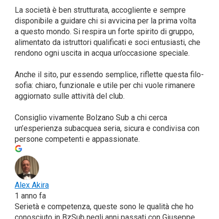
La socie­tà è ben strut­tu­ra­ta, acco­glien­te e sem­pre
dispo­ni­bi­le a gui­da­re chi si avvi­ci­na per la pri­ma vol­ta
a que­sto mon­do. Si respi­ra un for­te spi­ri­to di grup­po,
ali­men­ta­to da istrut­to­ri qua­li­fi­ca­ti e soci entu­sia­sti, che
ren­do­no ogni usci­ta in acqua un’occasione spe­cia­le.
Anche il sito, pur essen­do sem­pli­ce, riflet­te que­sta filo­
so­fia: chia­ro, fun­zio­na­le e uti­le per chi vuo­le rima­ne­re
aggior­na­to sul­le atti­vi­tà del club.
Con­si­glio viva­men­te Bol­za­no Sub a chi cer­ca
un’esperienza subac­quea seria, sicu­ra e con­di­vi­sa con
per­so­ne com­pe­ten­ti e appassionate.
Alex Aki­ra
1 anno fa
Serie­tà e com­pe­ten­za, que­ste sono le qua­li­tà che ho
cono­sciu­to in BzSub negli anni pas­sa­ti con Giu­sep­pe