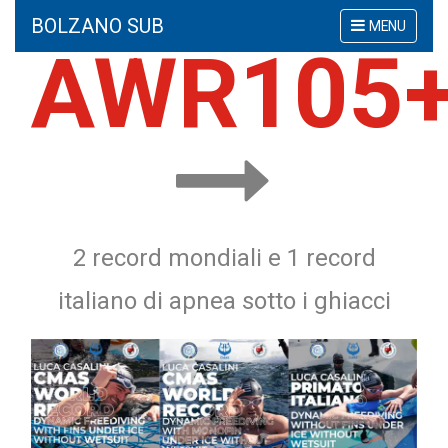
BOLZANO SUB
Mostra
MENU
o
AWR105
nascondi
la
navigazione
2 record mondiali e 1 record
italiano di apnea sotto i ghiacci