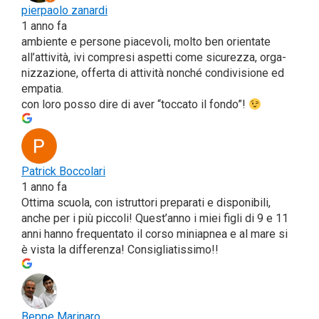
pier­pao­lo zanar­di
1 anno fa
ambien­te e per­so­ne pia­ce­vo­li, mol­to ben orien­ta­te
all’at­ti­vi­tà, ivi com­pre­si aspet­ti come sicu­rez­za, orga­
niz­za­zio­ne, offer­ta di atti­vi­tà non­ché con­di­vi­sio­ne ed
empa­tia.
con loro pos­so dire di aver “toc­ca­to il fondo”!
Patrick Boc­co­la­ri
1 anno fa
Otti­ma scuo­la, con istrut­to­ri pre­pa­ra­ti e dispo­ni­bi­li,
anche per i più pic­co­li! Quest’anno i miei figli di 9 e 11
anni han­no fre­quen­ta­to il cor­so minia­pnea e al mare si
è vista la dif­fe­ren­za! Consigliatissimo!!
Bep­pe Mari­na­ro