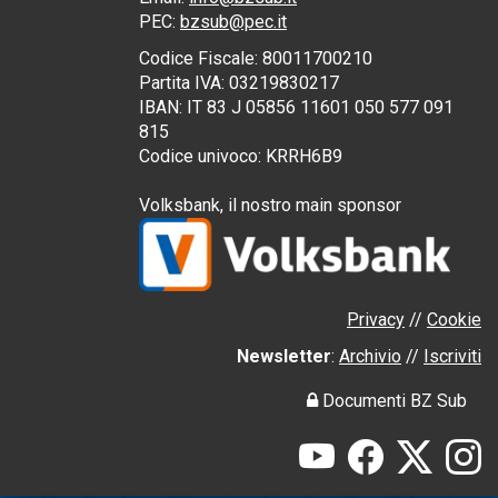
PEC
:
bzsub@pec.it
Codice Fiscale:
80011700210
Partita IVA:
03219830217
IBAN: IT 83 J 05856 11601 050 577 091
815
Codice univoco: KRRH6B9
Volksbank, il nostro
main sponsor
Privacy
//
Cookie
Newsletter
:
Archivio
//
Iscriviti
Documenti BZ Sub
YouTube
Facebook
X
In
(Twitter)