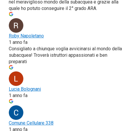
nel mera­vi­glio­so mon­do del­la subac­quea e gra­zie alla
qua­le ho potu­to con­se­gui­re il 2° gra­do ARA.
Roby Napo­le­ta­no
1 anno fa
Con­si­glia­to a chiun­que voglia avvi­ci­nar­si al mon­do del­la
subac­quea! Tro­ve­rà istrut­to­ri appas­sio­na­ti e ben
preparati
Lucia Bolo­gna­ni
1 anno fa
Comu­ne Cel­lu­la­re 338
1 anno fa