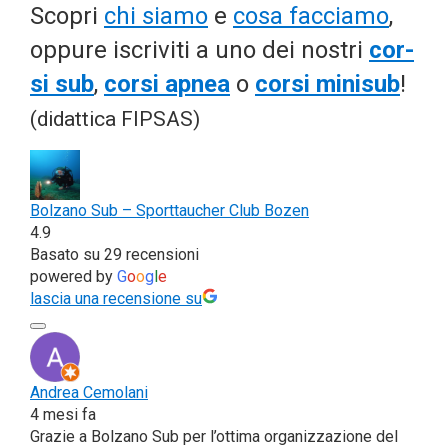
Sco­pri
chi sia­mo
e
cosa fac­cia­mo
,
oppu­re iscri­vi­ti a uno dei nostri
cor­
si sub
,
cor­si apnea
o
cor­si mini­sub
!
(didat­ti­ca
FIPSAS
)
Bol­za­no Sub – Sport­tau­cher Club Bozen
4.9
Basa­to su 29 recensioni
powe­red by
G
o
o
g
l
e
lascia una recen­sio­ne su
Andrea Cemo­la­ni
4 mesi fa
Gra­zie a Bol­za­no Sub per l’ot­ti­ma orga­niz­za­zio­ne del