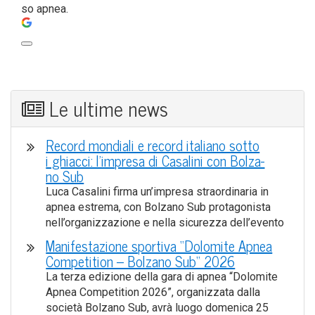
so apnea.
Le ultime news
Record mon­dia­li e record ita­lia­no sot­to
i ghiac­ci: l’impresa di Casa­li­ni con Bol­za­
no Sub
Luca Casa­li­ni fir­ma un’impresa straor­di­na­ria in
apnea estre­ma, con Bol­za­no Sub pro­ta­go­ni­sta
nell’organizzazione e nel­la sicu­rez­za dell’evento
Mani­fe­sta­zio­ne spor­ti­va “Dolo­mi­te Apnea
Com­pe­ti­tion – Bol­za­no Sub“ 2026
La ter­za edi­zio­ne del­la gara di apnea “Dolo­mi­te
Apnea Com­pe­ti­tion 2026”, orga­niz­za­ta dal­la
socie­tà Bol­za­no Sub, avrà luo­go dome­ni­ca 25