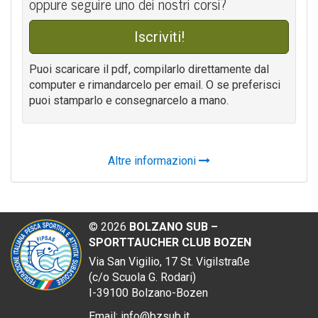
oppu­re segui­re uno dei nostri corsi?
Iscri­vi­ti!
Puoi sca­ri­ca­re il pdf, com­pi­lar­lo diret­ta­men­te dal
com­pu­ter e riman­dar­ce­lo per email. O se pre­fe­ri­sci
puoi stam­par­lo e con­se­gnar­ce­lo a mano.
Altre informazioni
©
2026
BOLZANO SUB –
SPORTTAUCHER CLUB BOZEN
Via San Vigilio, 17
St. Vigilstraße
(
c/o
Scuola G. Rodari)
I
-39100
Bolzano-
Bozen
Email:
info@bzsub.it