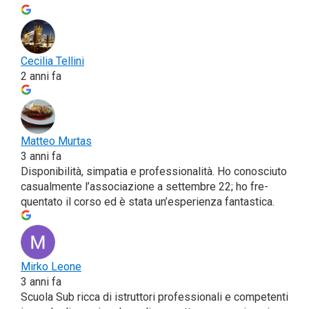
Ceci­lia Tel­li­ni
2 anni fa
Mat­teo Mur­tas
3 anni fa
Dispo­ni­bi­li­tà, sim­pa­tia e pro­fes­sio­na­li­tà. Ho cono­sciu­to
casual­men­te l’associazione a set­tem­bre 22; ho fre­
quen­ta­to il cor­so ed è sta­ta un’esperienza fantastica.
Mir­ko Leo­ne
3 anni fa
Scuo­la Sub ric­ca di istrut­to­ri pro­fes­sio­na­li e com­pe­ten­ti