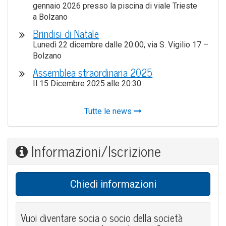
gen­na­io 2026 pres­so la pisci­na di via­le Trie­ste
a Bolzano
Brin­di­si di Natale
Lune­dì 22 dicem­bre dal­le 20:00, via S. Vigi­lio 17 –
Bolzano
Assem­blea straor­di­na­ria 2025
Il 15 Dicem­bre 2025 alle 20:30
Tutte le news
Informazioni/Iscrizione
Chie­di informazioni
Vuoi diven­ta­re socia o socio del­la socie­tà