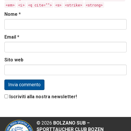
<em>
<i>
<q cite="">
<s>
<strike>
<strong>
Nome
*
Email
*
Sito web
Iscriviti alla nostra newsletter!
©
2026
BOLZANO SUB –
SPORTTAUCHER CLUB BOZEN