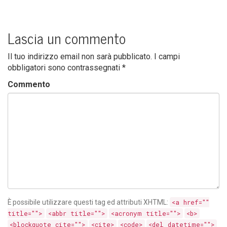
Lascia un commento
Il tuo indirizzo email non sarà pubblicato.
I campi
obbligatori sono contrassegnati
*
Commento
È possibile utilizzare questi tag ed attributi
XHTML
:
<a href=""
title="">
<abbr title="">
<acronym title="">
<b>
<blockquote cite="">
<cite>
<code>
<del datetime="">