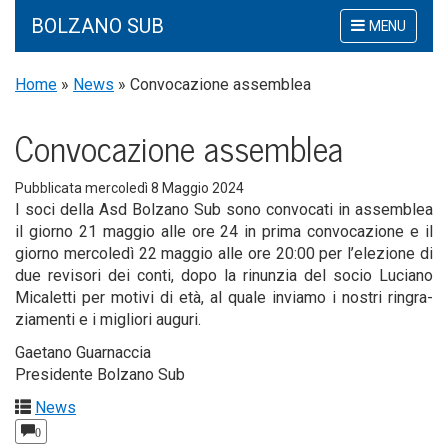
BOLZANO SUB
Mostra
MENU
o
nascondi
Home
»
News
»
Convocazione assemblea
la
navigazione
Con­vo­ca­zio­ne assemblea
Pubblicata
mercoledì 8 Maggio 2024
I soci del­la Asd Bol­za­no Sub sono con­vo­ca­ti in assem­blea
il gior­no 21 mag­gio alle ore 24 in pri­ma con­vo­ca­zio­ne e il
gior­no mer­co­le­dì 22 mag­gio alle ore 20:00 per l’elezione di
due revi­so­ri dei con­ti, dopo la rinun­zia del socio Lucia­no
Mica­let­ti per moti­vi di età, al qua­le invia­mo i nostri rin­gra­
zia­men­ti e i miglio­ri auguri.
Gae­ta­no Guarnaccia
Pre­si­den­te Bol­za­no Sub
News
0