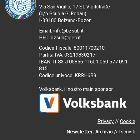
Via San Vigilio, 17
St. Vigilstraße
(
c/o
Scuola G. Rodari)
I
-39100
Bolzano-
Bozen
Email:
info@bzsub.it
PEC
:
bzsub@pec.it
Codice Fiscale:
80011700210
Partita IVA:
03219830217
IBAN: IT 83 J 05856 11601 050 577 091
815
Codice univoco: KRRH6B9
Volksbank, il nostro
main sponsor
Privacy
//
Cookie
Newsletter
:
Archivio
//
Iscriviti