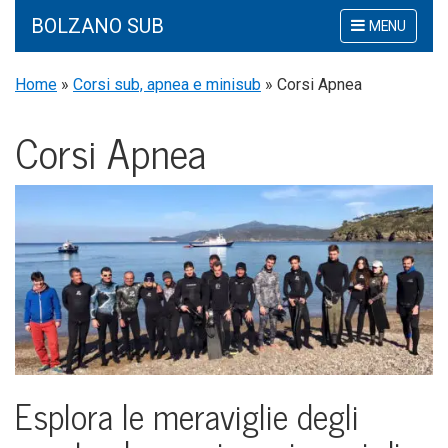
BOLZANO SUB
Mostra
MENU
o
nascondi
Home
»
Corsi sub, apnea e minisub
»
Corsi Apnea
la
navigazione
Cor­si Apnea
Esplo­ra le mera­vi­glie degli