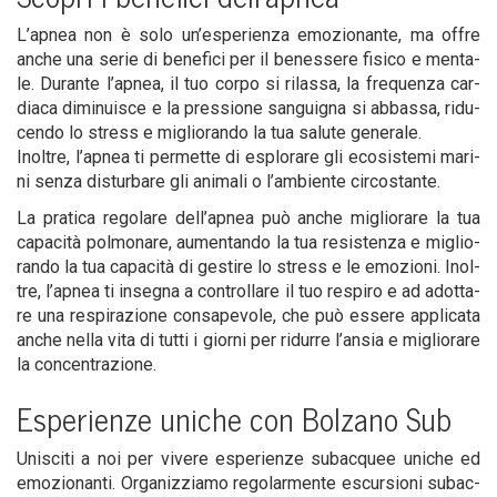
L’a­pnea non è solo un’e­spe­rien­za emo­zio­nan­te, ma offre
anche una serie di bene­fi­ci per il benes­se­re fisi­co e men­ta­
le. Duran­te l’a­pnea, il tuo cor­po si rilas­sa, la fre­quen­za car­
dia­ca dimi­nui­sce e la pres­sio­ne san­gui­gna si abbas­sa, ridu­
cen­do lo stress e miglio­ran­do la tua salu­te generale.
Inol­tre, l’a­pnea ti per­met­te di esplo­ra­re gli eco­si­ste­mi mari­
ni sen­za distur­ba­re gli ani­ma­li o l’am­bien­te circostante.
La pra­ti­ca rego­la­re del­l’a­pnea può anche miglio­ra­re la tua
capa­ci­tà pol­mo­na­re, aumen­tan­do la tua resi­sten­za e miglio­
ran­do la tua capa­ci­tà di gesti­re lo stress e le emo­zio­ni. Inol­
tre, l’a­pnea ti inse­gna a con­trol­la­re il tuo respi­ro e ad adot­ta­
re una respi­ra­zio­ne con­sa­pe­vo­le, che può esse­re appli­ca­ta
anche nel­la vita di tut­ti i gior­ni per ridur­re l’an­sia e miglio­ra­re
la concentrazione.
Espe­rien­ze uni­che con Bol­za­no Sub
Uni­sci­ti a noi per vive­re espe­rien­ze subac­quee uni­che ed
emo­zio­nan­ti. Orga­niz­zia­mo rego­lar­men­te escur­sio­ni subac­