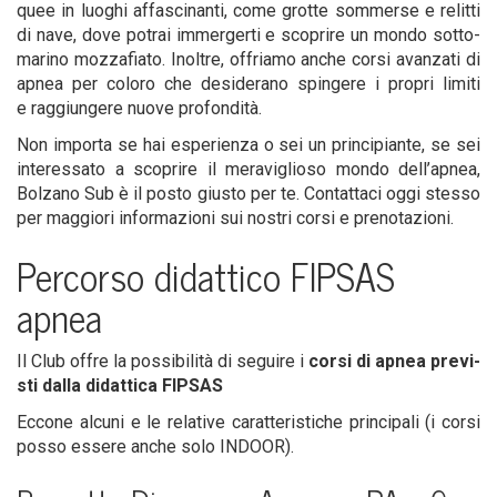
quee in luo­ghi affa­sci­nan­ti, come grot­te som­mer­se e relit­ti
di nave, dove potrai immer­ger­ti e sco­pri­re un mon­do sot­to­
ma­ri­no moz­za­fia­to. Inol­tre, offria­mo anche cor­si avan­za­ti di
apnea per colo­ro che desi­de­ra­no spin­ge­re i pro­pri limi­ti
e rag­giun­ge­re nuo­ve profondità.
Non impor­ta se hai espe­rien­za o sei un prin­ci­pian­te, se sei
inte­res­sa­to a sco­pri­re il mera­vi­glio­so mon­do del­l’a­pnea,
Bol­za­no Sub è il posto giu­sto per te. Con­tat­ta­ci oggi stes­so
per mag­gio­ri infor­ma­zio­ni sui nostri cor­si e prenotazioni.
Per­cor­so didat­ti­co
FIPSAS
apnea
Il Club offre la pos­si­bi­li­tà di segui­re i
cor­si di apnea pre­vi­
sti dal­la didat­ti­ca FIPSAS
Ecco­ne alcu­ni e le rela­ti­ve carat­te­ri­sti­che prin­ci­pa­li (i cor­si
pos­so esse­re anche solo INDOOR).