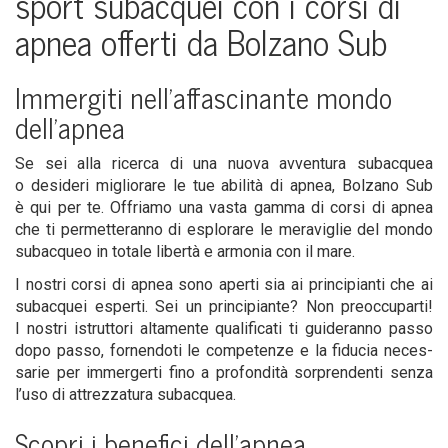
sport subac­quei con i cor­si di
apnea offer­ti da Bol­za­no Sub
Immer­gi­ti nel­l’af­fa­sci­nan­te mon­do
dell’apnea
Se sei alla ricer­ca di una nuo­va avven­tu­ra subac­quea
o desi­de­ri miglio­ra­re le tue abi­li­tà di apnea, Bol­za­no Sub
è qui per te. Offria­mo una vasta gam­ma di cor­si di apnea
che ti per­met­te­ran­no di esplo­ra­re le mera­vi­glie del mon­do
subac­queo in tota­le liber­tà e armo­nia con il mare.
I nostri cor­si di apnea sono aper­ti sia ai prin­ci­pian­ti che ai
subac­quei esper­ti. Sei un prin­ci­pian­te? Non pre­oc­cu­par­ti!
I nostri istrut­to­ri alta­men­te qua­li­fi­ca­ti ti gui­de­ran­no pas­so
dopo pas­so, for­nen­do­ti le com­pe­ten­ze e la fidu­cia neces­
sa­rie per immer­ger­ti fino a pro­fon­di­tà sor­pren­den­ti sen­za
l’u­so di attrez­za­tu­ra subacquea.
Sco­pri i bene­fi­ci dell’apnea