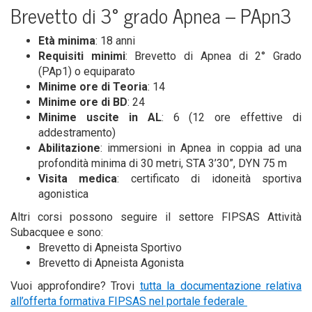
Bre­vet­to di 3° gra­do Apnea – PApn3
Età mini­ma
: 18 anni
Requi­si­ti mini­mi
: Bre­vet­to di Apnea di 2° Gra­do
(PAp1) o equiparato
Mini­me ore di Teo­ria
: 14
Mini­me ore di BD
: 24
Mini­me usci­te in AL
: 6 (12 ore effet­ti­ve di
addestramento)
Abi­li­ta­zio­ne
: immer­sio­ni in Apnea in cop­pia ad una
pro­fon­di­tà mini­ma di 30 metri, STA 3’30”, DYN 75 m
Visi­ta medi­ca
: cer­ti­fi­ca­to di ido­nei­tà spor­ti­va
agonistica
Altri cor­si pos­so­no segui­re il set­to­re FIPSAS Atti­vi­tà
Subac­quee e sono:
Bre­vet­to di Apnei­sta Sportivo
Bre­vet­to di Apnei­sta Agonista
Vuoi appro­fon­di­re? Tro­vi
tut­ta la docu­men­ta­zio­ne rela­ti­va
all’offerta for­ma­ti­va FIPSAS nel por­ta­le federale