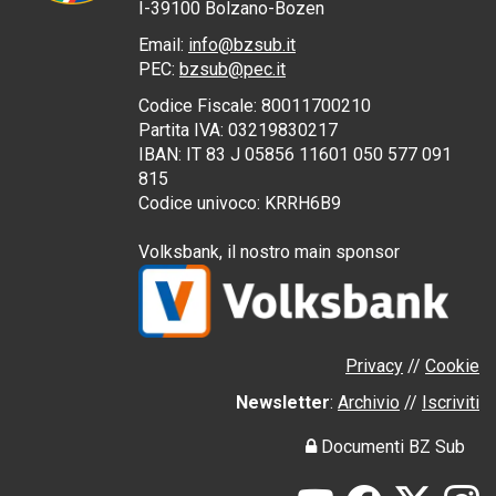
I
-39100
Bolzano-
Bozen
Email:
info@bzsub.it
PEC
:
bzsub@pec.it
Codice Fiscale:
80011700210
Partita IVA:
03219830217
IBAN: IT 83 J 05856 11601 050 577 091
815
Codice univoco: KRRH6B9
Volksbank, il nostro
main sponsor
Privacy
//
Cookie
Newsletter
:
Archivio
//
Iscriviti
Documenti BZ Sub
YouTube
Facebook
X
In