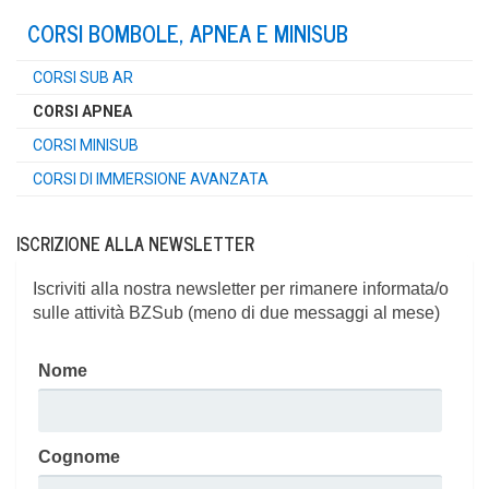
COR­SI BOM­BO­LE, APNEA E MINISUB
COR­SI SUB AR
COR­SI APNEA
COR­SI MINISUB
COR­SI DI IMMER­SIO­NE AVANZATA
ISCRIZIONE ALLA NEWSLETTER
Iscriviti alla nostra newsletter per rimanere informata/o
sulle attività BZSub (meno di due messaggi al mese)
Nome
Cognome