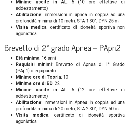
Mini­me usci­te in AL
: 5 (10 ore effet­ti­ve di
addestramento)
Abi­li­ta­zio­ne
: immer­sio­ni in apnea in cop­pia ad una
pro­fon­di­tà mini­ma di 10 metri, STA 1’30”, DYN 25 m
Visi­ta medi­ca
: cer­ti­fi­ca­to di ido­nei­tà spor­ti­va non
agonistica
Bre­vet­to di 2° gra­do Apnea – PApn2
Età mini­ma
: 16 anni
Requi­si­ti mini­mi
: Bre­vet­to di Apnea di 1° Gra­do
(PAp1) o equiparato
Mini­me ore di Teo­ria
: 10
Mini­me ore di BD
: 22
Mini­me usci­te in AL
: 6 (12 ore effet­ti­ve di
addestramento)
Abi­li­ta­zio­ne
: immer­sio­ni in Apnea in cop­pia ad una
pro­fon­di­tà mini­ma di 20 metri, STA 2’30”, DYN 50 m
Visi­ta medi­ca
: cer­ti­fi­ca­to di ido­nei­tà spor­ti­va
agonistica