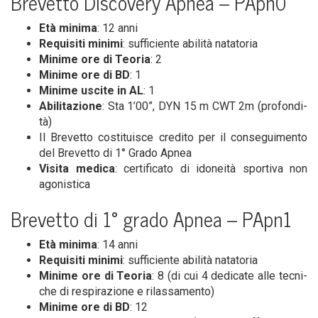
Bre­vet­to Disco­ve­ry Apnea – PApn0
Età mini­ma
: 12 anni
Requi­si­ti mini­mi
: suf­fi­cien­te abi­li­tà natatoria
Mini­me ore di Teo­ria
: 2
Mini­me ore di BD
: 1
Mini­me usci­te in AL
: 1
Abi­li­ta­zio­ne
: Sta 1’00”, DYN 15 m CWT 2m (pro­fon­di­
tà)
Il Bre­vet­to costi­tui­sce cre­di­to per il con­se­gui­men­to
del Bre­vet­to di 1° Gra­do Apnea
Visi­ta medi­ca
: cer­ti­fi­ca­to di ido­nei­tà spor­ti­va non
agonistica
Bre­vet­to di 1° gra­do Apnea – PApn1
Età mini­ma
: 14 anni
Requi­si­ti mini­mi
: suf­fi­cien­te abi­li­tà natatoria
Mini­me ore di Teo­ria
: 8 (di cui 4 dedi­ca­te alle tec­ni­
che di respi­ra­zio­ne e rilassamento)
Mini­me ore di BD
: 12