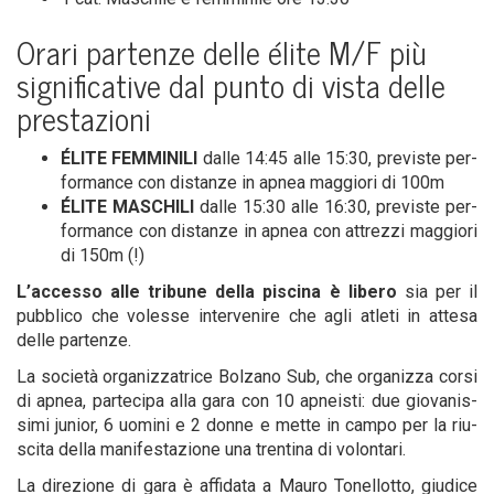
Ora­ri par­ten­ze del­le éli­te M/F più
signi­fi­ca­ti­ve dal pun­to di vista del­le
prestazioni
ÉLITE FEMMINILI
dal­le 14:45 alle 15:30, pre­vi­ste per­
for­man­ce con distan­ze in apnea mag­gio­ri di 100m
ÉLITE MASCHILI
dal­le 15:30 alle 16:30, pre­vi­ste per­
for­man­ce con distan­ze in apnea con attrez­zi mag­gio­ri
di 150m (!)
L’accesso alle tri­bu­ne del­la pisci­na è libe­ro
sia per il
pub­bli­co che voles­se inter­ve­ni­re che agli atle­ti in atte­sa
del­le partenze.
La socie­tà orga­niz­za­tri­ce Bol­za­no Sub, che orga­niz­za cor­si
di apnea, par­te­ci­pa alla gara con 10 apnei­sti: due gio­va­nis­
si­mi junior, 6 uomi­ni e 2 don­ne e met­te in cam­po per la riu­
sci­ta del­la mani­fe­sta­zio­ne una tren­ti­na di volontari.
La dire­zio­ne di gara è affi­da­ta a Mau­ro Tonel­lot­to, giu­di­ce