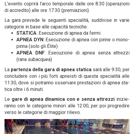
L’evento copri­rà l’arco tem­po­ra­le dal­le ore 8:30 (ope­ra­zio­ni
di accre­di­to) alle ore 17:30 (pre­mia­zio­ni).
La gara pre­ve­de le seguen­ti spe­cia­li­tà, sud­di­vi­se in varie
cate­go­rie in base alle capa­ci­tà tecniche:
STATICA
: Ese­cu­zio­ne di apnea da fermi
APNEA DYN
: Ese­cu­zio­ne di apnea con pin­ne o mono­
pin­na (solo gli Élite)
APNEA DNF
: Ese­cu­zio­ne di apnea sen­za attrez­zi
(rana subacquea)
La
par­ten­za del­la gara di apnea sta­ti­ca
sarà alle 9:30, per
con­clu­de­re con i più for­ti apnei­sti di que­sta spe­cia­li­tà alle
11:30, dove si potran­no osser­va­re pre­sta­zio­ni di apnea sta­
ti­ca oltre i 6 minuti.
Le
gare di apnea dina­mi­ca con e sen­za attrez­zi
ini­zie­
ran­no con le cate­go­rie mino­ri alle 12:00, per poi pro­gre­di­re
ver­so le cate­go­rie di mag­gior rilievo.