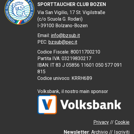
SPORTTAUCHER CLUB BOZEN
Via San Vigilio, 17
St. Vigilstraße
(
c/o
Scuola G. Rodari)
I
-39100
Bolzano-
Bozen
Email:
info@bzsub.it
PEC
:
bzsub@pec.it
Codice Fiscale:
80011700210
Partita IVA:
03219830217
IBAN: IT 83 J 05856 11601 050 577 091
815
Codice univoco: KRRH6B9
Volksbank, il nostro
main sponsor
Privacy
//
Cookie
Newsletter
:
Archivio
//
Iscriviti