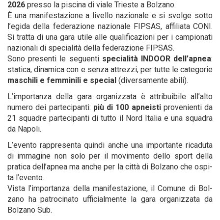
2026
pres­so la pisci­na di via­le Trie­ste a Bolzano.
È una mani­fe­sta­zio­ne a livel­lo nazio­na­le e si svol­ge sot­to
l’egida del­la fede­ra­zio­ne nazio­na­le FIPSAS, affi­lia­ta CONI.
Si trat­ta di una gara uti­le alle qua­li­fi­ca­zio­ni per i cam­pio­na­ti
nazio­na­li di spe­cia­li­tà del­la fede­ra­zio­ne FIPSAS.
Sono pre­sen­ti le seguen­ti
spe­cia­li­tà INDOOR dell’apnea
:
sta­ti­ca, dina­mi­ca con e sen­za attrez­zi, per tut­te le cate­go­rie
maschi­li e fem­mi­ni­li e spe­cial
(diver­sa­men­te abili).
L’importanza del­la gara orga­niz­za­ta è attri­bui­bi­le all’alto
nume­ro dei par­te­ci­pan­ti:
più di 100 apnei­sti
pro­ve­nien­ti da
21 squa­dre par­te­ci­pan­ti di tut­to il Nord Ita­lia e una squa­dra
da Napoli.
L’evento rap­pre­sen­ta quin­di anche una impor­tan­te rica­du­ta
di imma­gi­ne non solo per il movi­men­to del­lo sport del­la
pra­ti­ca dell’apnea ma anche per la cit­tà di Bol­za­no che ospi­
ta l’evento.
Vista l’importanza del­la mani­fe­sta­zio­ne, il Comu­ne di Bol­
za­no ha patro­ci­na­to uffi­cial­men­te la gara orga­niz­za­ta da
Bol­za­no Sub.