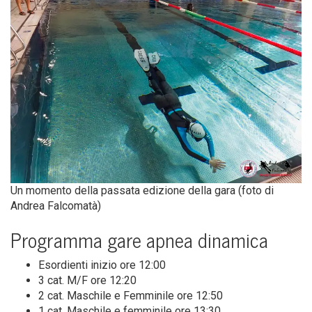
Un momen­to del­la pas­sa­ta edi­zio­ne del­la gara (foto di
Andrea Falcomatà)
Pro­gram­ma gare apnea dinamica
Esor­dien­ti ini­zio ore 12:00
3 cat. M/F ore 12:20
2 cat. Maschi­le e Fem­mi­ni­le ore 12:50
1 cat. Maschi­le e fem­mi­ni­le ore 13:30