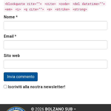
<blockquote cite="">
<cite>
<code>
<del datetime="">
<em>
<i>
<q cite="">
<s>
<strike>
<strong>
Nome
*
Email
*
Sito web
Iscriviti alla nostra newsletter!
©
2026
BOLZANO SUB –