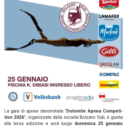
La gara di apnea deno­mi­na­ta “
Dolo­mi­te Apnea Com­pe­ti­
tion 2026
”, orga­niz­za­ta dal­la socie­tà Bol­za­no Sub, è giun­ta
alla ter­za edi­zio­ne e avrà luo­go
dome­ni­ca 25 gen­na­io