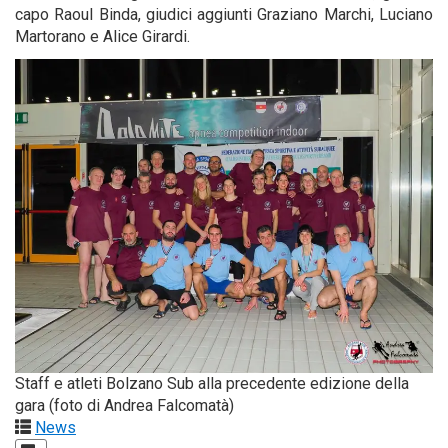
capo Raoul Bin­da, giu­di­ci aggiun­ti Gra­zia­no Mar­chi, Lucia­no
Mar­to­ra­no e Ali­ce Girardi.
Staff e atle­ti Bol­za­no Sub alla pre­ce­den­te edi­zio­ne del­la
gara (foto di Andrea Falcomatà)
News