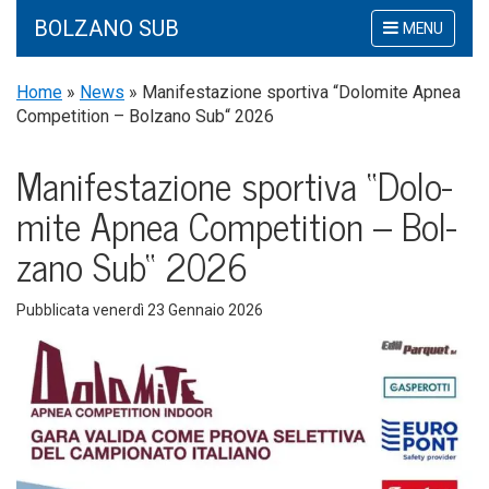
BOLZANO SUB
Mostra
MENU
o
nascondi
Home
»
News
»
Manifestazione sportiva “Dolomite Apnea
la
Competition – Bolzano Sub“ 2026
navigazione
Mani­fe­sta­zio­ne spor­ti­va “Dolo­
mi­te Apnea Com­pe­ti­tion – Bol­
za­no Sub“ 2026
Pubblicata
venerdì 23 Gennaio 2026