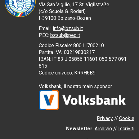
Via San Vigilio, 17
St. Vigilstraße
(
c/o
Scuola G. Rodari)
I
-39100
Bolzano-
Bozen
Email:
info@bzsub.it
PEC
:
bzsub@pec.it
Codice Fiscale:
80011700210
Partita IVA:
03219830217
IBAN: IT 83 J 05856 11601 050 577 091
815
Codice univoco: KRRH6B9
Volksbank, il nostro
main sponsor
Privacy
//
Cookie
Newsletter
:
Archivio
//
Iscriviti