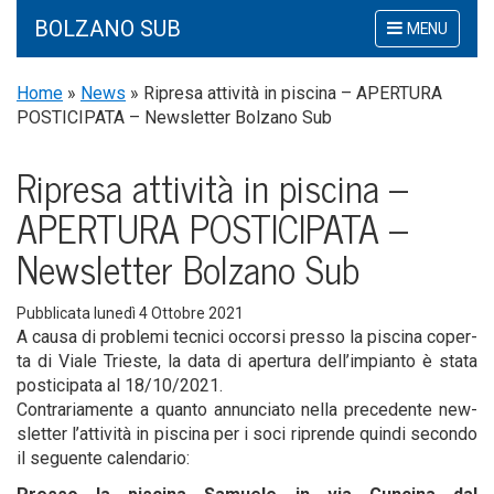
BOLZANO SUB
Mostra
MENU
o
nascondi
Home
»
News
»
Ripre­sa atti­vi­tà in pisci­na – APERTURA
la
POSTICIPATA – New­slet­ter Bol­za­no Sub
navigazione
Ripre­sa atti­vi­tà in pisci­na –
APERTURA POSTICIPATA –
New­slet­ter Bol­za­no Sub
Pubblicata
lunedì 4 Ottobre 2021
A cau­sa di pro­ble­mi tec­ni­ci occor­si pres­so la pisci­na coper­
ta di Via­le Trie­ste, la data di aper­tu­ra dell’impianto è sta­ta
posti­ci­pa­ta al 18/10/2021.
Con­tra­ria­men­te a quan­to annun­cia­to nel­la pre­ce­den­te new­
slet­ter l’attività in pisci­na per i soci ripren­de quin­di secon­do
il seguen­te calendario: