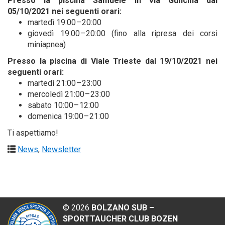
Pres­so la pisci­na Samue­le in via Gun­ci­na dal
05/10/2021 nei seguen­ti orari:
mar­te­dì 19:00 – 20:00
gio­ve­dì 19:00 – 20:00 (fino alla ripre­sa dei cor­si
miniapnea)
Pres­so la pisci­na di Via­le Trie­ste dal 19/10/2021 nei
seguen­ti orari:
mar­te­dì 21:00 – 23:00
mer­co­le­dì 21:00 – 23:00
saba­to 10:00 – 12:00
dome­ni­ca 19:00 – 21:00
Ti aspet­tia­mo!
News
,
Newsletter
©
2026
BOLZANO SUB –
SPORTTAUCHER CLUB BOZEN