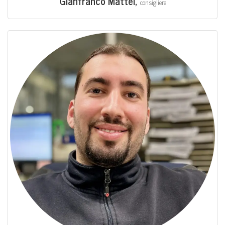
Gian­fran­co Mat­tei,
con­si­glie­re