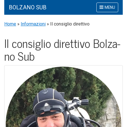
BOLZANO SUB
Mostra
MENU
o
nascondi
Home
»
Informazioni
»
Il consiglio direttivo
la
navigazione
Il con­si­glio diret­ti­vo Bol­za­
no Sub