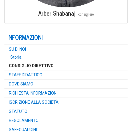
Arber Sha­ba­naj,
con­si­glie­re
INFOR­MA­ZIO­NI
SU DI NOI
Sto­ria
CON­SI­GLIO DIRETTIVO
STAFF DIDAT­TI­CO
DOVE SIA­MO
RICHIE­STA INFORMAZIONI
ISCRI­ZIO­NE ALLA SOCIETÀ
STA­TU­TO
REGO­LA­MEN­TO
SAFE­GUAR­DING