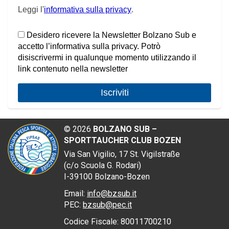
Leggi l'
informativa sulla privacy
.
Desidero ricevere la Newsletter Bolzano Sub e
accetto l’informativa sulla privacy. Potrò
disiscrivermi in qualunque momento utilizzando il
link contenuto nella newsletter
©
2026
BOLZANO SUB –
SPORTTAUCHER CLUB BOZEN
Via San Vigilio, 17
St. Vigilstraße
(
c/o
Scuola G. Rodari)
I
-39100
Bolzano-
Bozen
Email:
info@bzsub.it
PEC
:
bzsub@pec.it
Codice Fiscale:
80011700210