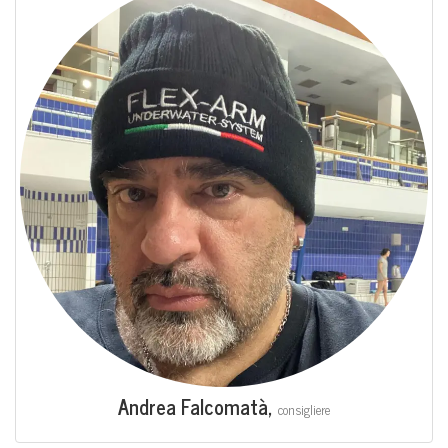
Andrea Fal­co­ma­tà,
con­si­glie­re