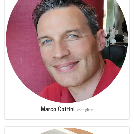
Mar­co Cot­ti­ni,
con­si­glie­re