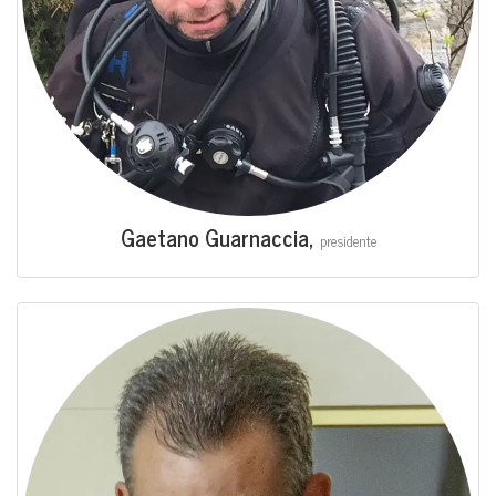
Gae­ta­no Guar­nac­cia,
pre­si­den­te