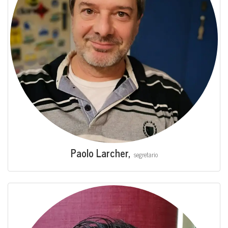
Pao­lo Lar­cher,
segre­ta­rio