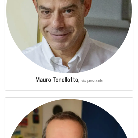
Mau­ro Tonel­lot­to,
vice­pre­si­den­te